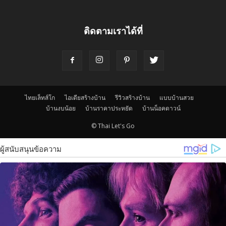
ติดตามเราได้ที่
ไทยเล็ทส์โก
ไอเดียสร้างบ้าน
รีวิวสร้างบ้าน
แบบบ้านสวย
บ้านงบน้อย
บ้านราคาประหยัด
บ้านน็อคดาวน์
© Thai Let's Go