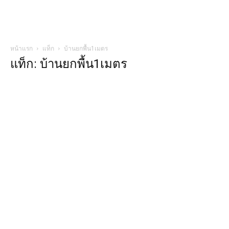
หน้าแรก
แท็ก
บ้านยกพื้น1เมตร
แท็ก: บ้านยกพื้น1เมตร