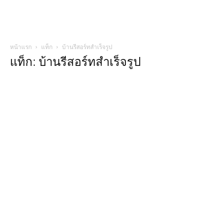
หน้าแรก
แท็ก
บ้านรีสอร์ทสําเร็จรูป
แท็ก: บ้านรีสอร์ทสําเร็จรูป