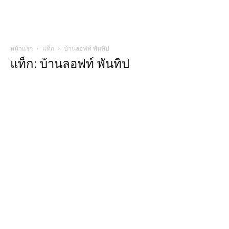
หน้าแรก
แท็ก
บ้านลอฟท์ พันทิป
แท็ก: บ้านลอฟท์ พันทิป