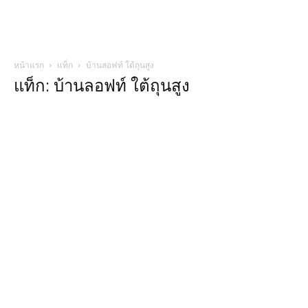
หน้าแรก
แท็ก
บ้านลอฟท์ ใต้ถุนสูง
แท็ก: บ้านลอฟท์ ใต้ถุนสูง