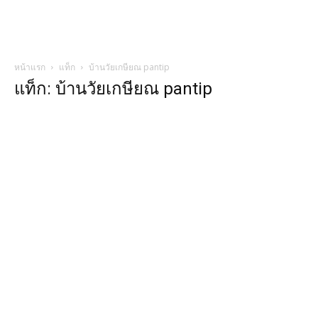
หน้าแรก
แท็ก
บ้านวัยเกษียณ pantip
แท็ก: บ้านวัยเกษียณ pantip