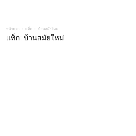
หน้าแรก
แท็ก
บ้านสมัยใหม่
แท็ก: บ้านสมัยใหม่