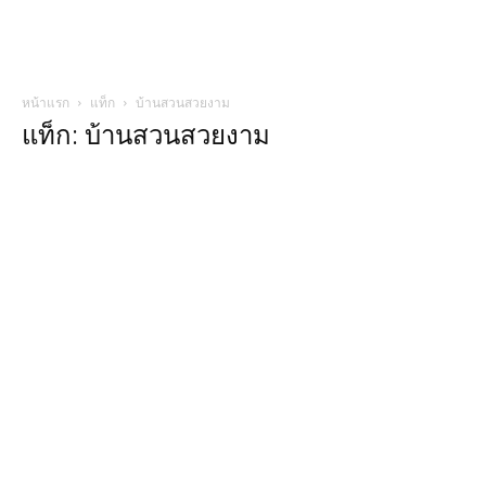
หน้าแรก
แท็ก
บ้านสวนสวยงาม
แท็ก: บ้านสวนสวยงาม