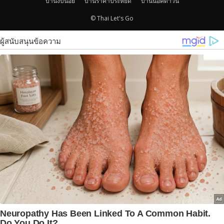
บ้านงบน้อย
บ้านราคาประหยัด
บ้านน็อคดาวน์
© Thai Let's Go