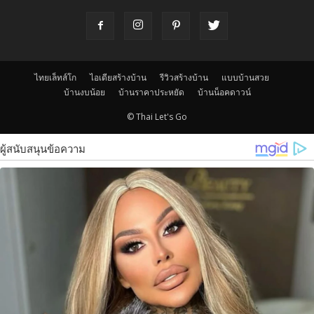
ไทยเล็ทส์โก
ไอเดียสร้างบ้าน
รีวิวสร้างบ้าน
แบบบ้านสวย
บ้านงบน้อย
บ้านราคาประหยัด
บ้านน็อคดาวน์
© Thai Let's Go