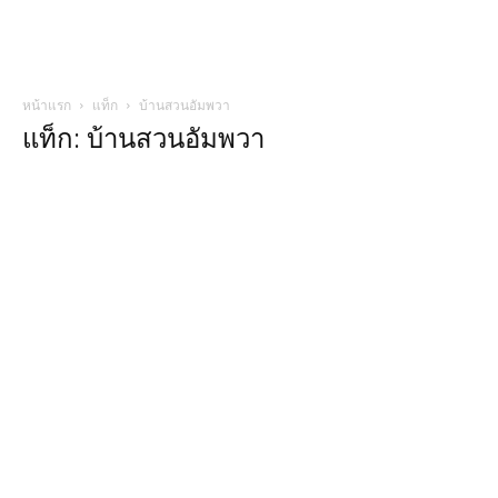
หน้าแรก
แท็ก
บ้านสวนอัมพวา
แท็ก: บ้านสวนอัมพวา