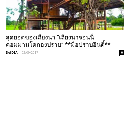
สุดยอดของเถียงนา “เถียงนาจอนนี่
คอมมานโดกองปราบ” **มือปราบอินดี้**
DoIDEA
-
02/09/2017
0