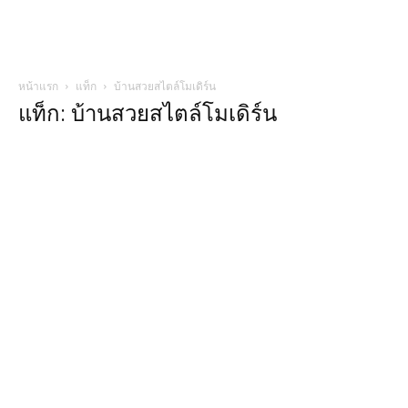
หน้าแรก
แท็ก
บ้านสวยสไตล์โมเดิร์น
แท็ก: บ้านสวยสไตล์โมเดิร์น