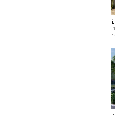
บ
ข
Do