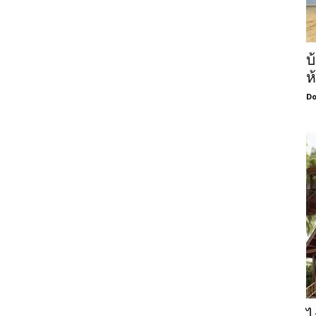
บ
ห
Do