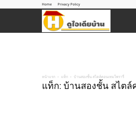
Home
Privacy Policy
ดู
ไอ
เดีย
หน้าแรก
แท็ก
บ้านสองชั้น สไตล์คอนเทมโพรารี่
แท็ก: บ้านสองชั้น สไตล
บ้าน