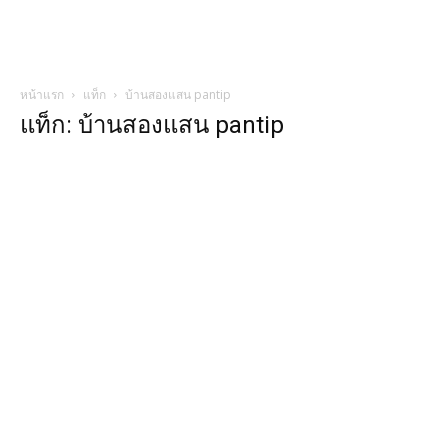
หน้าแรก
แท็ก
บ้านสองแสน pantip
แท็ก: บ้านสองแสน pantip