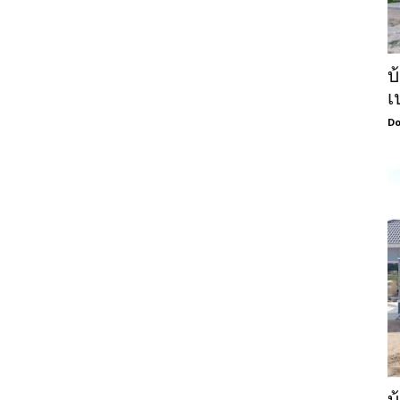
บ
เ
Do