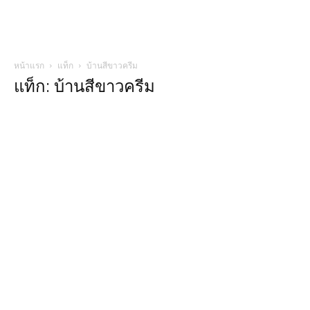
หน้าแรก
แท็ก
บ้านสีขาวครีม
แท็ก: บ้านสีขาวครีม