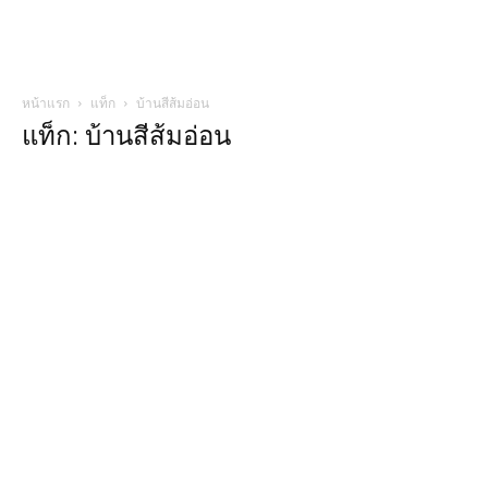
หน้าแรก
แท็ก
บ้านสีส้มอ่อน
แท็ก: บ้านสีส้มอ่อน