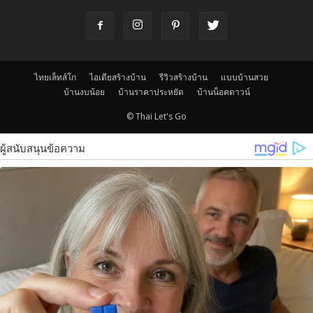
ไทยเล็ทส์โก
ไอเดียสร้างบ้าน
รีวิวสร้างบ้าน
แบบบ้านสวย
บ้านงบน้อย
บ้านราคาประหยัด
บ้านน็อคดาวน์
© Thai Let's Go