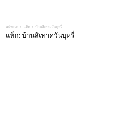
หน้าแรก
แท็ก
บ้านสีเทาควันบุหรี่
แท็ก: บ้านสีเทาควันบุหรี่