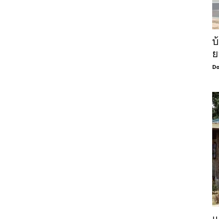
บ
ย
Do