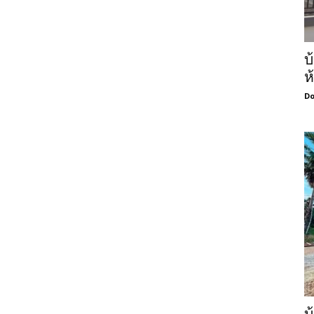
บ
ห
Do