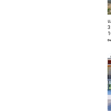
แ
3
1
Do