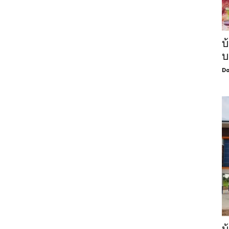
บ
บ
Do