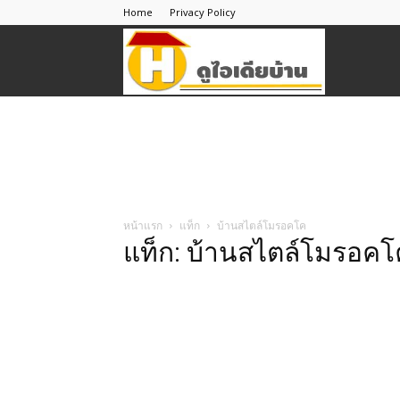
Home
Privacy Policy
ดู
ไอ
เดีย
หน้าแรก
แท็ก
บ้านสไตล์โมรอคโค
แท็ก: บ้านสไตล์โมรอคโ
บ้าน