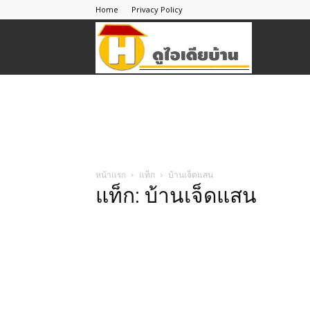
Home
Privacy Policy
ดู
ไอ
เดีย
หน้าแรก
แท็ก
บ้านเจ็ดแสน
แท็ก: บ้านเจ็ดแสน
บ้าน