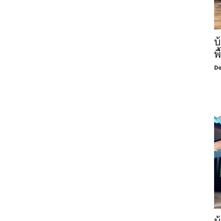
บ
พ
Do