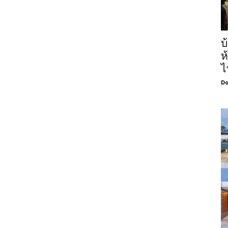
บ
ห
ไ
Do