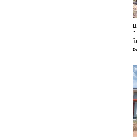
แ
1
ใ
Do