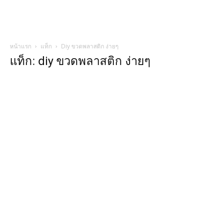
หน้าแรก
แท็ก
Diy ขวดพลาสติก ง่ายๆ
แท็ก: diy ขวดพลาสติก ง่ายๆ