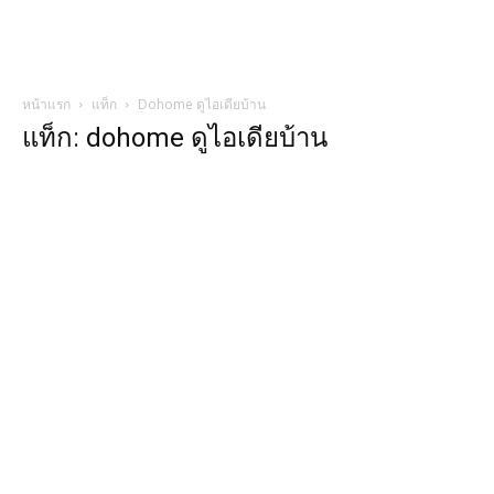
หน้าแรก
แท็ก
Dohome ดูไอเดียบ้าน
แท็ก: dohome ดูไอเดียบ้าน