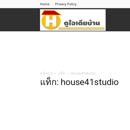
Home
Privacy Policy
ดู
ไอ
เดีย
หน้าแรก
แท็ก
House41studio
แท็ก: house41studio
บ้าน