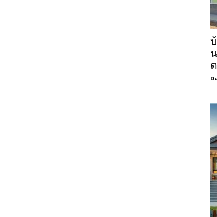
บ
น
ต
Do