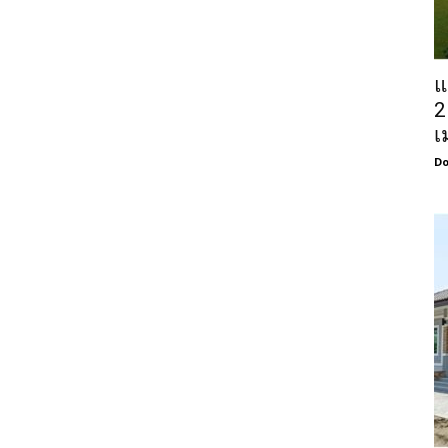
แ
2
เ
Do