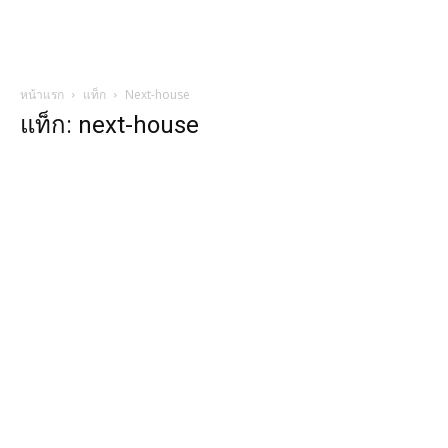
หน้าแรก
แท็ก
Next-house
แท็ก: next-house