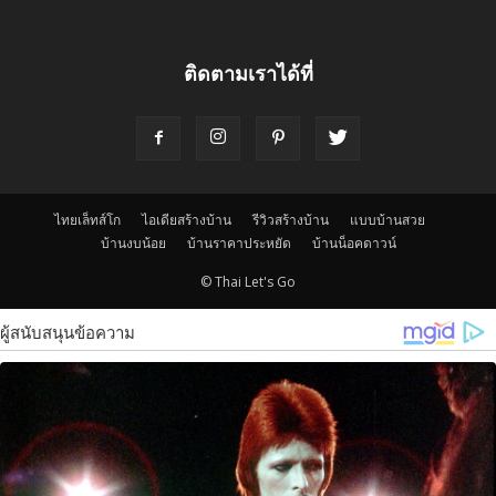
ติดตามเราได้ที่
ไทยเล็ทส์โก
ไอเดียสร้างบ้าน
รีวิวสร้างบ้าน
แบบบ้านสวย
บ้านงบน้อย
บ้านราคาประหยัด
บ้านน็อคดาวน์
© Thai Let's Go