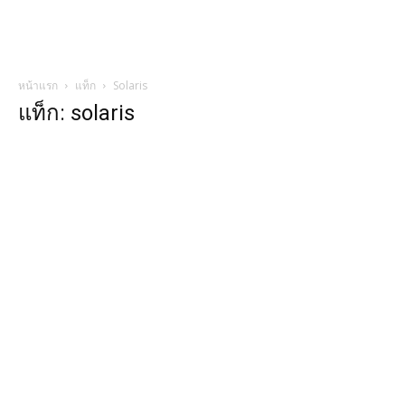
หน้าแรก
แท็ก
Solaris
แท็ก: solaris