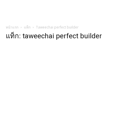
หน้าแรก
แท็ก
Taweechai perfect builder
แท็ก: taweechai perfect builder