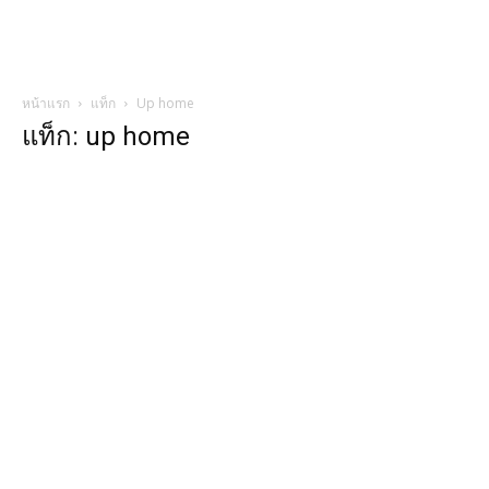
หน้าแรก
แท็ก
Up home
แท็ก: up home