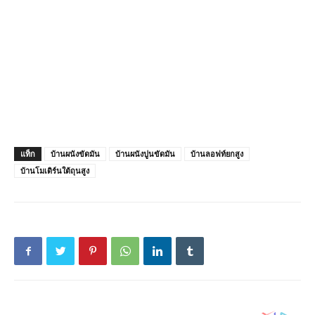
แท็ก
บ้านผนังขัดมัน
บ้านผนังปูนขัดมัน
บ้านลอฟท์ยกสูง
บ้านโมเดิร์นใต้ถุนสูง