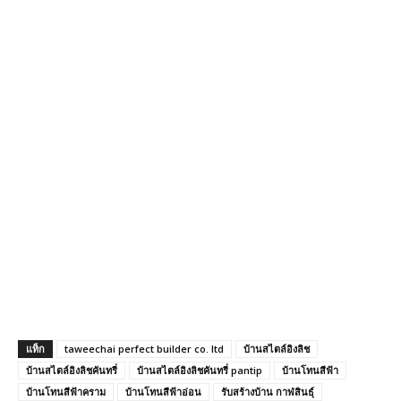
แท็ก
taweechai perfect builder co. ltd
บ้านสไตล์อิงลิช
บ้านสไตล์อิงลิชคันทรี่
บ้านสไตล์อิงลิชคันทรี่ pantip
บ้านโทนสีฟ้า
บ้านโทนสีฟ้าคราม
บ้านโทนสีฟ้าอ่อน
รับสร้างบ้าน กาฬสินธุ์