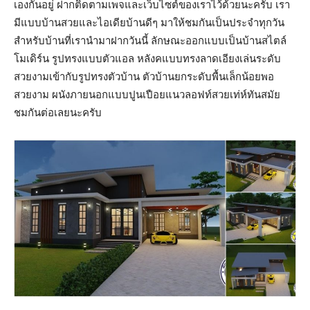
เองกันอยู่ ฝากติดตามเพจและเว็บไซต์ของเราไว้ด้วยนะครับ เรา
มีแบบบ้านสวยและไอเดียบ้านดีๆ มาให้ชมกันเป็นประจำทุกวัน
สำหรับบ้านที่เรานำมาฝากวันนี้ ลักษณะออกแบบเป็นบ้านสไตล์
โมเดิร์น รูปทรงแบบตัวแอล หลังคแบบทรงลาดเอียงเล่นระดับ
สวยงามเข้ากับรูปทรงตัวบ้าน ตัวบ้านยกระดับพื้นเล็กน้อยพอ
สวยงาม ผนังภายนอกแบบปูนเปือยแนวลอฟท์สวยเท่ห์ทันสมัย
ชมกันต่อเลยนะครับ