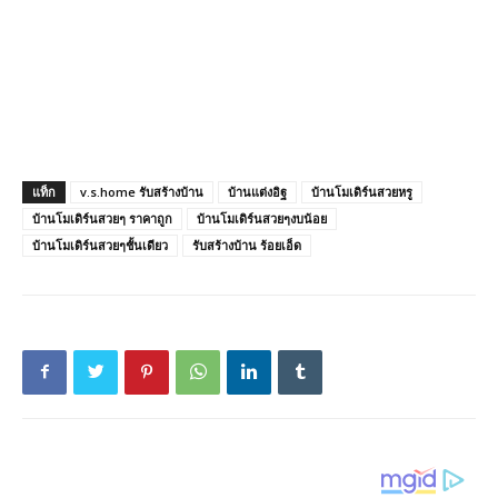
แท็ก
v.s.home รับสร้างบ้าน
บ้านแต่งอิฐ
บ้านโมเดิร์นสวยหรู
บ้านโมเดิร์นสวยๆ ราคาถูก
บ้านโมเดิร์นสวยๆงบน้อย
บ้านโมเดิร์นสวยๆชั้นเดียว
รับสร้างบ้าน ร้อยเอ็ด