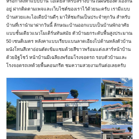
หรือกำลังหาแบบบ้าน ไอเดียสำหรับสร้างบ้านในฝันของตัวเองกัน
อยู่ ฝากติดตามเพจและเว็บไซต์ของเราไว้ด้วยนะครับ เรามีแบบ
บ้านสวยและไอเดียบ้านดีๆ มาให้ชมกันเป็นประจำทุกวัน สำหรับ
บ้านที่เรานำมาฝากวันนี้ ลักษณะบ้านออกแบบเป็นบ้านพักอาศัย
แบบชั้นเดียวแนวโมเดิร์นทันสมัย ตัวบ้านยกระดับพื้นสูงประมาณ
50 เซนติเมตร หลังคาแบบเรียบแบนลาดเอียงไปด้านหลังตัวบ้าน
ผนังโทนสีเทาอ่อนตัดเข้มแซมด้วยสีขาวพร้อมแต่งเสาร์หน้าบ้าน
ด้วยอิฐโชว์ หน้าบ้านมีเฉลียงพร้อมโรงจอดรถ รอบตัวบ้านและ
โรงจอดรถเทด้วยพื้นคอนกรีต ชมความสวยงามกันต่อเลยครับ