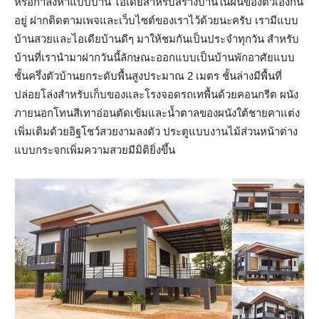
หรือกำลังหาแบบบ้าน ไอเดียสำหรับสร้างบ้านในฝันของตัวเองกัน
อยู่ ฝากติดตามเพจและเว็บไซต์ของเราไว้ด้วยนะครับ เรามีแบบ
บ้านสวยและไอเดียบ้านดีๆ มาให้ชมกันเป็นประจำทุกวัน สำหรับ
บ้านที่เรานำมาฝากวันนี้ลักษณะออกแบบเป็นบ้านพักอาศัยแบบ
ชั้นครึ่งตัวบ้านยกระดับพื้นสูงประมาณ 2 เมตร ชั้นล่างมีพื้นที่
ปล่อยโล่งสำหรับเก็บของและโรงจอดรถเทพื้นด้วยคอนกรีต ผนัง
ภายนอกโทนสีเทาอ่อนตัดเข้มและน้ำตาลของผนังใต้ชายคาแต่ง
เพิ่มเติมด้วยอิฐโชว์สวยงามลงตัว ประตูแบบงานไม้ส่วนหน้าต่าง
แบบกระจกเพิ่มความสวยมีมิติยิ่งขึ้น