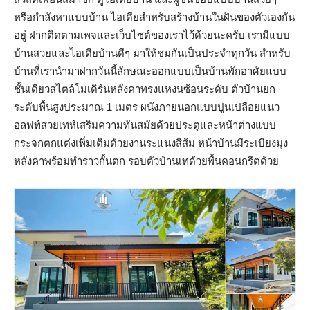
หรือกำลังหาแบบบ้าน ไอเดียสำหรับสร้างบ้านในฝันของตัวเองกัน
อยู่ ฝากติดตามเพจและเว็บไซต์ของเราไว้ด้วยนะครับ เรามีแบบ
บ้านสวยและไอเดียบ้านดีๆ มาให้ชมกันเป็นประจำทุกวัน สำหรับ
บ้านที่เรานำมาฝากวันนี้ลักษณะออกแบบเป็นบ้านพักอาศัยแบบ
ชั้นเดียวสไตล์โมเดิร์นหลังคาทรงแหงนซ้อนระดับ ตัวบ้านยก
ระดับพื้นสูงประมาณ 1 เมตร ผนังภายนอกแบบปูนเปลือยแนว
อลฟท์สวยเทห์เสริมความทันสมัยด้วยประตูและหน้าต่างแบบ
กระจกตกแต่งเพิ่มเติมด้วยงานระแนงสีส้ม หน้าบ้านมีระเบียงมุง
หลังคาพร้อมทำราวกั้นตก รอบตัวบ้านเทด้วยพื้นคอนกรีตด้วย