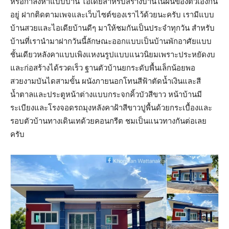
หรือกำลังหาแบบบ้าน ไอเดียสำหรับสร้างบ้านในฝันของตัวเองกัน
อยู่ ฝากติดตามเพจและเว็บไซต์ของเราไว้ด้วยนะครับ เรามีแบบ
บ้านสวยและไอเดียบ้านดีๆ มาให้ชมกันเป็นประจำทุกวัน สำหรับ
บ้านที่เรานำมาฝากวันนี้ลักษณะออกแบบเป็นบ้านพักอาศัยแบบ
ชั้นเดียวหลังคาแบบเพิงแหงนรูปแบบแนวนิยมเพราะประหยัดงบ
และก่อสร้างได้รวดเร็ว ฐานตัวบ้านยกระดับพื้นเล็กน้อยพอ
สวยงามบันไดสามขั้น ผนังภายนอกโทนสีฟ้าตัดน้ำเงินและสี
น้ำตาลและประตูหน้าต่างแบบกระจกคิ้วบัวสีขาว หน้าบ้านมี
ระเบียงและโรงจอดรถมุงหลังคาฝ้าสีขาวปูพื้นด้วยกระเบื้องและ
รอบตัวบ้านทางเดินเทด้วยคอนกรีต ชมเป็นแนวทางกันต่อเลย
ครับ