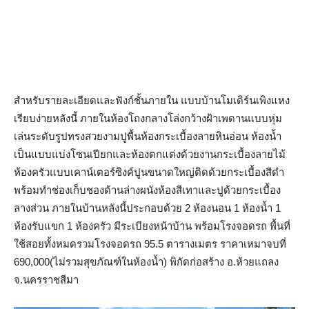
สำหรับรายละเอียดและฟังก์ชั้นภายใน แบบบ้านโมเดิร์นเพิงแหง
เรียบง่ายหลังนี้ ภายในห้องโถงกลางโล่งกว้างฝ้าเพดานแบบหุ่ม
เล่นระดับรูปทรงสวยงามปูพื้นห้องกระเบื้องลายหินอ่อน ห้องน้ำ
เป็นแบบแบ่งโซนเปียกและห้องตกแต่งด้วยงานกระเบื้องลายไม้
ห้องครัวแบบเคาน์เตอร์ซิงค์ปูนขนาดใหญ่ติดด้วยกระเบื้องสีดำ
พร้อมทำช่องเก็บชองด้านล่างผนังห้องสีเทาและปูด้วยกระเบื้อง
ลางส่วน ภายในบ้านหลังนี้ประกอบด้วย 2 ห้องนอน 1 ห้องน้ำ 1
ห้องรับแขก 1 ห้องครัว มีระเบียงหน้าบ้าน พร้อมโรงจอดรถ พื้นที่
ใช้สอยทั้งหมดรวมโรงจอดรถ 95.5 ตารางเมตร ราคาเหมาจบที่
690,000(ไม่รวมสุขภัณฑ์ในห้องน้ำ) พิกัดก่อสร้าง อ.ห้วยแถลง
จ.นครราชสีมา