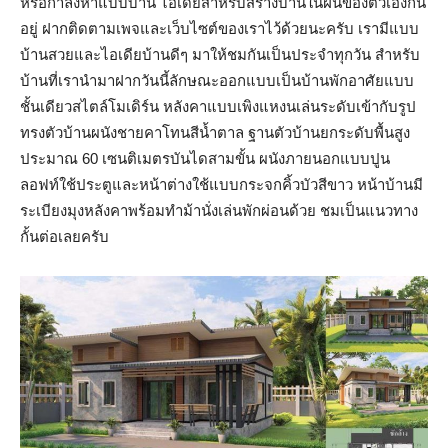
หรือกำลังหาแบบบ้าน ไอเดียสำหรับสร้างบ้านในฝันของตัวเองกัน
อยู่ ฝากติดตามเพจและเว็บไซต์ของเราไว้ด้วยนะครับ เรามีแบบ
บ้านสวยและไอเดียบ้านดีๆ มาให้ชมกันเป็นประจำทุกวัน สำหรับ
บ้านที่เรานำมาฝากวันนี้ลักษณะออกแบบเป็นบ้านพักอาศัยแบบ
ชั้นเดียวสไตล์โมเดิร์น หลังคาแบบเพิงแหงนเล่นระดับเข้ากับรูป
ทรงตัวบ้านผนังชายคาโทนสีน้ำตาล ฐานตัวบ้านยกระดับพื้นสูง
ประมาณ 60 เซนติเมตรบันไดสามขั้น ผนังภายนอกแบบปูน
ลอฟท์ใช้ประตูและหน้าต่างใช้แบบกระจกคิ้วบัวสีขาว หน้าบ้านมี
ระเบียงมุงหลังคาพร้อมทำม้านั่งเล่นพักผ่อนด้วย ชมเป็นแนวทาง
กั้นต่อเลยครับ