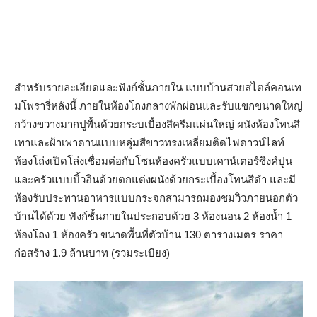
สำหรับรายละเอียดและฟังก์ชั้นภายใน แบบบ้านสวยสไตล์คอนเท
มโพรารี่หลังนี้ ภายในห้องโถงกลางพักผ่อนและรับแขกขนาดใหญ่
กว้างขวางมากปูพื้นด้วยกระบเบื้องสีครีมแผ่นใหญ่ ผนังห้องโทนสี
เทาและฝ้าเพาดานแบบหลุ่มสีขาวทรงเหลี่ยมติดไฟดาวน์ไลท์
ห้องโถ่งเปิดโล่งเชื่อมต่อกับโซนห้องครัวแบบเคาน์เตอร์ซิงค์ปูน
และครัวแบบบิ้วอินด้วยตกแต่งผนังด้วยกระเบื้องโทนสีดำ และมี
ห้องรับประทานอาหารแบบกระจกสามารถมองชมวิวภายนอกตัว
บ้านได้ด้วย ฟังก์ชั้นภายในประกอบด้วย 3 ห้องนอน 2 ห้องน้ำ 1
ห้องโถง 1 ห้องครัว ขนาดพื้นที่ตัวบ้าน 130 ตารางเมตร ราคา
ก่อสร้าง 1.9 ล้านบาท (รวมระเบียง)