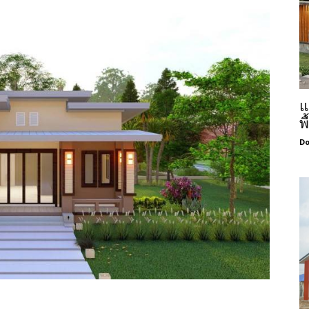
แ
พ
Do