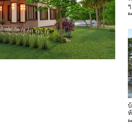
ๆ
Do
บ
ห
Do