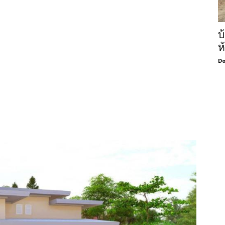
บ
ห
Do