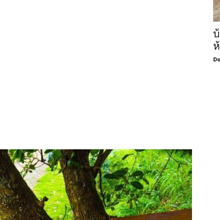
บ
ห
Do