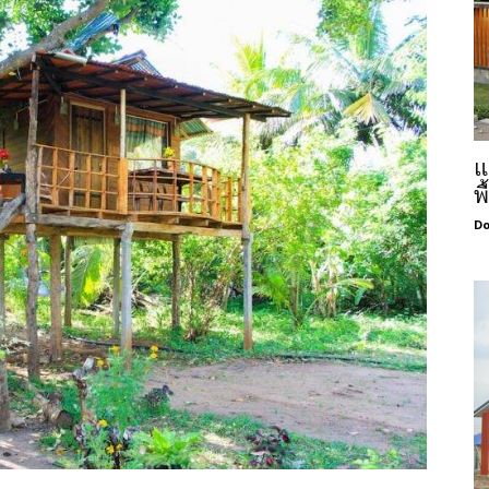
แ
พ
Do