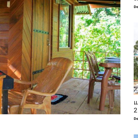
Do
แ
2
Do