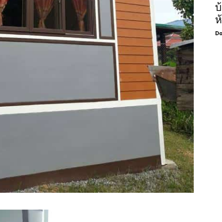
บ
ห
Do