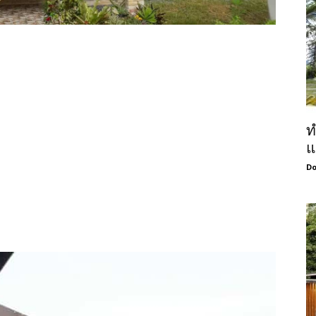
ท
แ
Do