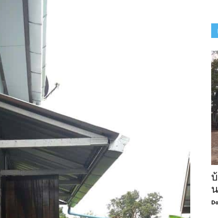
บ
น
Do