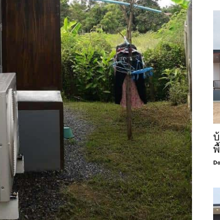
บ
พ
Do