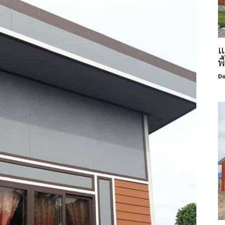
แ
พ
Do