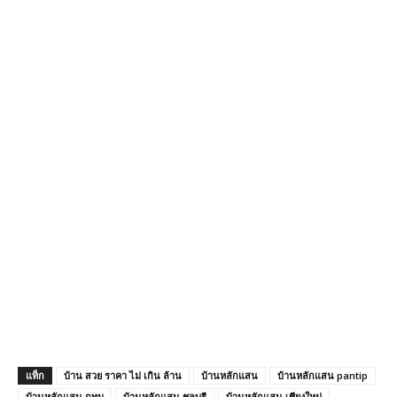
แท็ก
บ้าน สวย ราคา ไม่ เกิน ล้าน
บ้านหลักแสน
บ้านหลักแสน pantip
บ้านหลักแสน กทม
บ้านหลักแสน ชลบุรี
บ้านหลักแสน เชียงใหม่