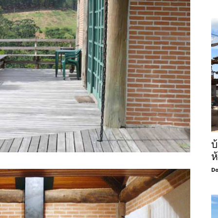
บ
ห
Do