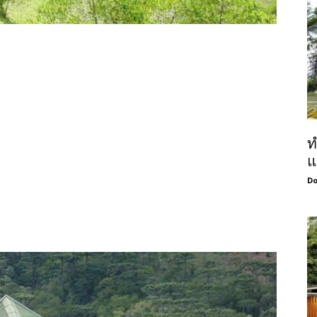
ท
แ
Do