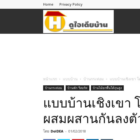
Home
Privacy Policy
ดู
ไอ
เดีย
หน้าแรก
แบบบ้าน
บ้านกระท่อม
แบบบ้านเชิงเขา โค
บ้านกระท่อม
บ้านพัก รีสอร์ท
บ้านไม้ยกพื้นใต้ถุนสูง
บ้าน
แบบบ้านเชิงเขา โ
ผสมผสานกันลงตั
โดย
DoIDEA
-
01/02/2018