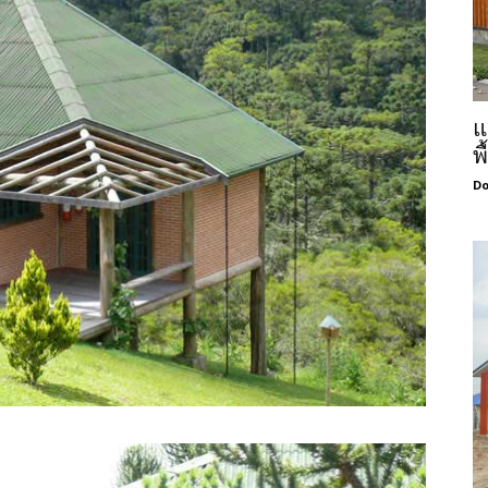
แ
พ
Do