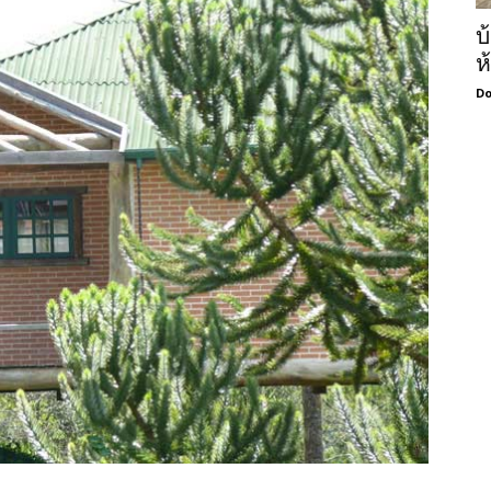
บ
ห
Do