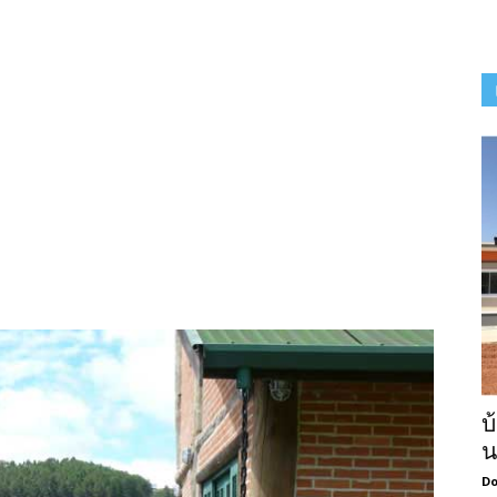
บ
น
Do