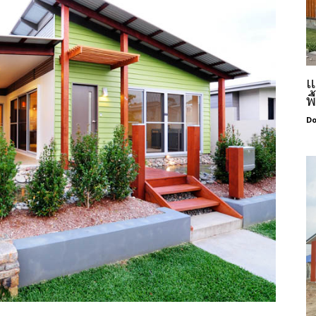
แ
พ
Do