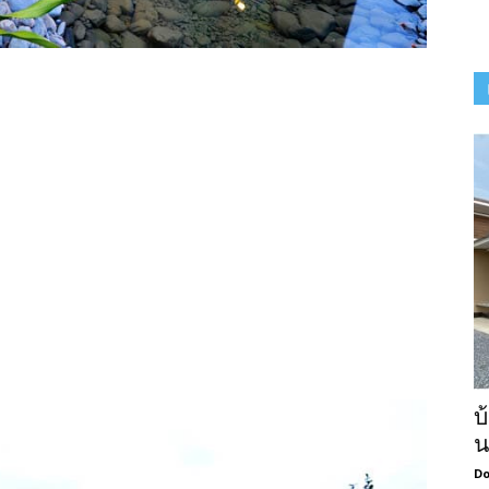
บ
น
Do