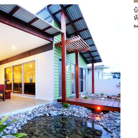
บ
ห
Do