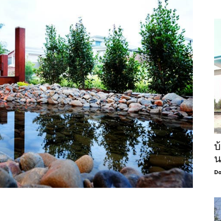
บ
น
Do