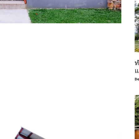
ท
แ
Do