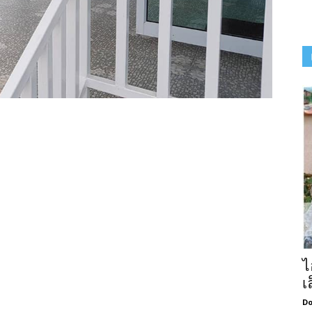
ไ
เ
Do