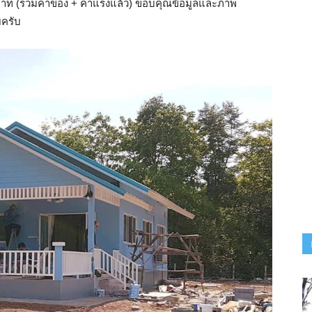
0 บาท (รวมค่าของ + ค่าแรงแล้ว) ขอบคุณข้อมูลและภาพ
ยครับ