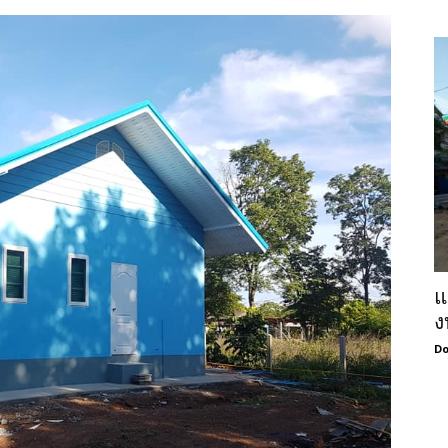
แ
ง
Do