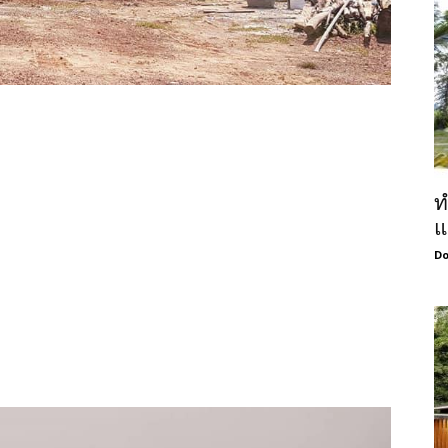
ท
แ
Do