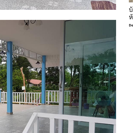
บ
ห
Do