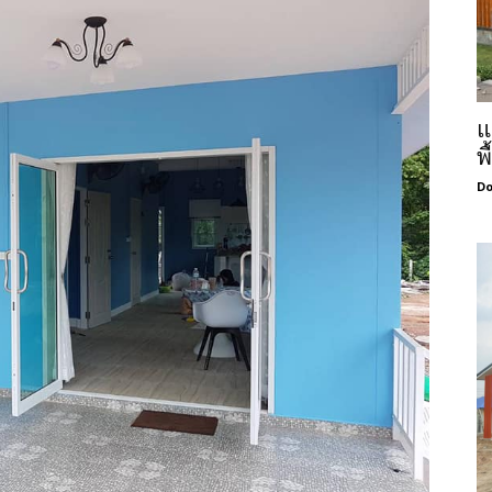
แ
พ
Do