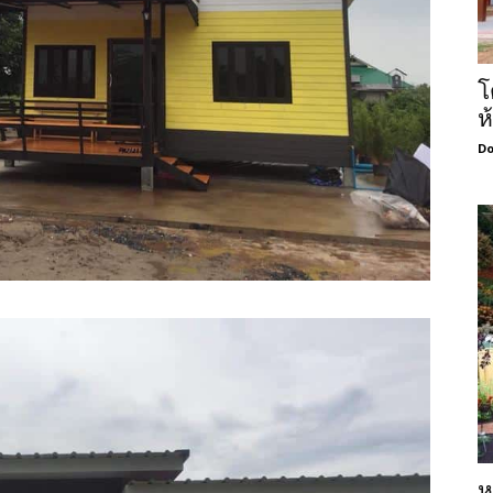
โ
ห
Do
ห