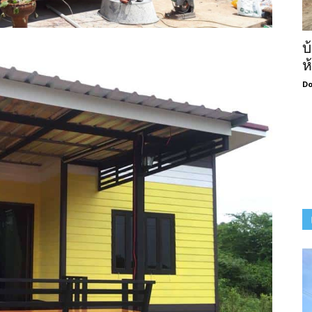
บ
ห
Do