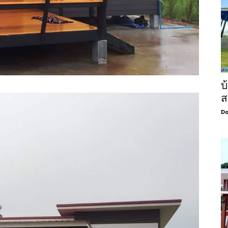
บ
ส
Do