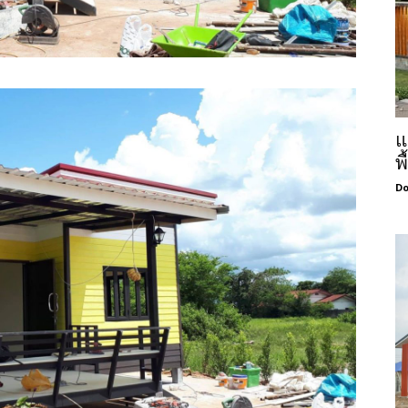
แ
พ
Do