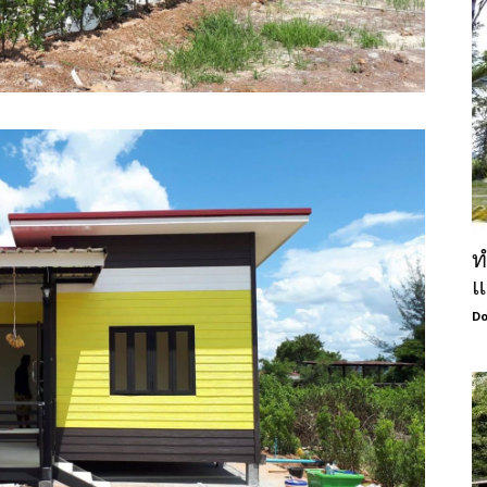
ท
แ
Do